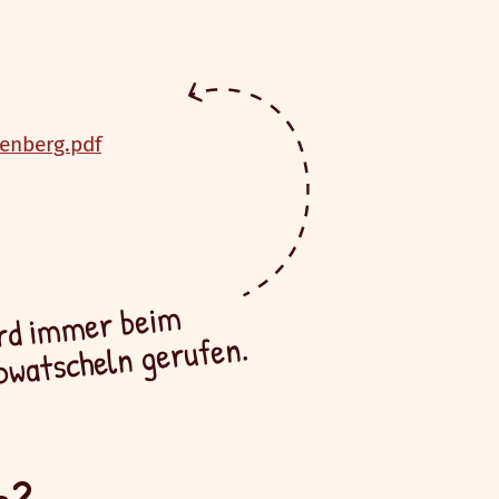
enberg.pdf
ird immer beim
bwatscheln gerufen.