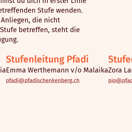
nnst du dich in erster Linie
betreffenden Stufe wenden.
Anliegen, die nicht
Stufe betreffen, steht die
ügung.
i
Stufenleitung Pfadi
Stufe
ia
Emma Werthemann v/o Malaika
Zora La
pfadi@pfadischenkenberg.ch
pio@pfad