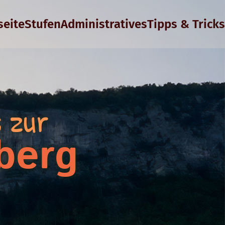
seite
Stufen
Administratives
Tipps & Tricks
s zur
berg